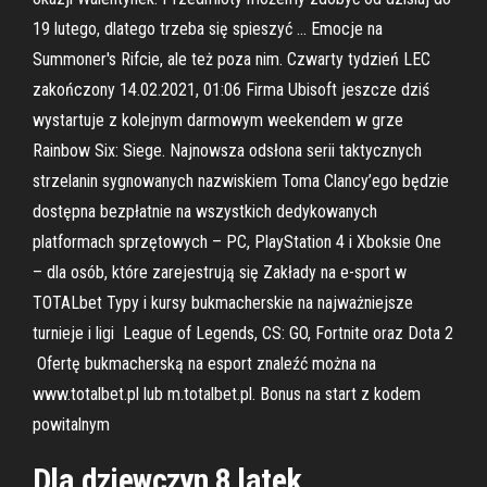
19 lutego, dlatego trzeba się spieszyć … Emocje na
Summoner's Rifcie, ale też poza nim. Czwarty tydzień LEC
zakończony 14.02.2021, 01:06 Firma Ubisoft jeszcze dziś
wystartuje z kolejnym darmowym weekendem w grze
Rainbow Six: Siege. Najnowsza odsłona serii taktycznych
strzelanin sygnowanych nazwiskiem Toma Clancy’ego będzie
dostępna bezpłatnie na wszystkich dedykowanych
platformach sprzętowych – PC, PlayStation 4 i Xboksie One
– dla osób, które zarejestrują się Zakłady na e-sport w
TOTALbet Typy i kursy bukmacherskie na najważniejsze
turnieje i ligi ️ League of Legends, CS: GO, Fortnite oraz Dota 2
️ Ofertę bukmacherską na esport znaleźć można na
www.totalbet.pl lub m.totalbet.pl. Bonus na start z kodem
powitalnym
Dla dziewczyn 8 latek