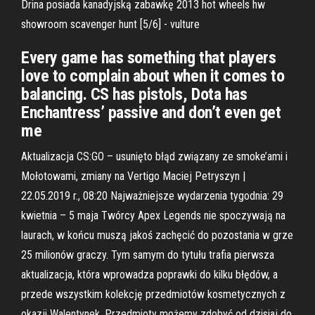
Drina posiada kanadyjską zabawkę 2013 hot wheels hw
showroom scavenger hunt [5/6] - vulture
Every game has something that players
love to complain about when it comes to
balancing. CS has pistols, Dota has
Enchantress’ passive and don’t even get
me
Aktualizacja CS:GO – usunięto błąd związany ze smoke’ami i
Mołotowami, zmiany na Vertigo Maciej Petryszyn |
22.05.2019 r., 08:20 Najważniejsze wydarzenia tygodnia: 29
kwietnia – 5 maja Twórcy Apex Legends nie spoczywają na
laurach, w końcu muszą jakoś zachęcić do pozostania w grze
25 milionów graczy. Tym samym do tytułu trafia pierwsza
aktualizacja, która wprowadza poprawki do kilku błędów, a
przede wszystkim kolekcję przedmiotów kosmetycznych z
okazji Walentynek. Przedmioty możemy zdobyć od dzisiaj do