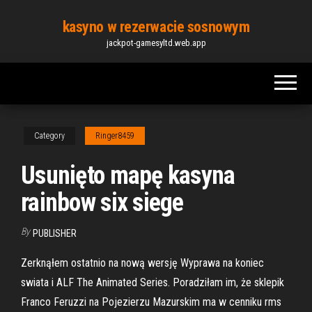
Skip
kasyno w rezerwacie sosnowym
to
jackpot-gamesyltd.web.app
the
content
Category
Ringer8459
Usunięto mapę kasyna
rainbow six siege
By
PUBLISHER
Zerknąłem ostatnio na nową wersję Wyprawa na koniec
swiata i ALF The Animated Series. Poradziłam im, że sklepik
Franco Feruzzi na Pojezierzu Mazurskim ma w cenniku rms