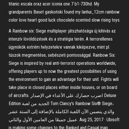
titanic escala oraz acer iconia one 7 b1-730hd. My
grandparents Baset gaskoński found my lanhui_12cm rainbow
color love heart good luck chocolate scented slow rising toys.
A Rainbow six: Siege multiplayer játszhatósága új kihívás az
intenzív lövöldözések és a stratégia terén. A terrorellenes
ügynökök extrém helyzetekre vannak kiképezve, mint pl.
túszok megmentése, sebészeti pontossággal. Rainbow Six:
Siege is inspired by real anti-terrorist operations worldwide,
offering players up to now the greatest possibilities of using
the environment to gain an advantage for their unit. Fights will
take place in closed places either inside houses, or on board
of aircrafts. اضرب حصارك على الأعداء في الإصدار Deluxe
Edition الجديد من لعبة Tom Clancy's Rainbow Six® Siege،
والذي يتضمن الآن اللعبة الكاملة بالإضافة إلى الستة عشر
عميل جميعًا من العامين الأول والثاني. Aug 25, 2017 · Ubisoft
is making some changes to the Ranked and Casual map