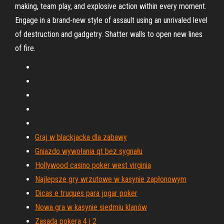
making, team play, and explosive action within every moment.
Engage in a brand-new style of assault using an unrivaled level
of destruction and gadgetry. Shatter walls to open new lines
of fire.
Graj w blackjacka dla zabawy
Gniazdo wywołania qt bez sygnału
Hollywood casino poker west virginia
Najlepsze gry wrzutowe w kasynie zapłonowym
Dicas e truques para jogar poker
Nowa gra w kasynie siedmiu klanów
Zasada pokera 4 i 2