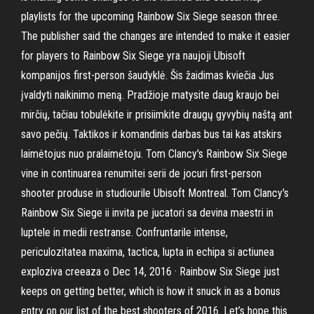
playlists for the upcoming Rainbow Six Siege season three.
The publisher said the changes are intended to make it easier
for players to Rainbow Six Siege yra naujoji Ubisoft
kompanijos first-person šaudyklė. Šis žaidimas kviečia Jus
įvaldyti naikinimo meną. Pradžioje matysite daug kraujo bei
mirčių, tačiau tobulėkite ir prisiimkite draugų gyvybių naštą ant
savo pečių. Taktikos ir komandinis darbas bus tai kas atskirs
laimėtojus nuo pralaimėtoju. Tom Clancy's Rainbow Six Siege
vine in continuarea renumitei serii de jocuri first-person
shooter produse in studiourile Ubisoft Montreal. Tom Clancy's
Rainbow Six Siege ii invita pe jucatori sa devina maestri in
luptele in medii restranse. Confruntarile intense,
periculozitatea maxima, tactica, lupta in echipa si actiunea
exploziva creeaza o Dec 14, 2016 · Rainbow Six Siege just
keeps on getting better, which is how it snuck in as a bonus
entry on our list of the best shooters of 2016. Let’s hope this