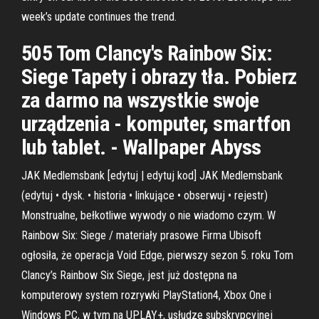
week’s update continues the trend.
505 Tom Clancy's Rainbow Six:
Siege Tapety i obrazy tła. Pobierz
za darmo na wszystkie swoje
urządzenia - komputer, smartfon
lub tablet. - Wallpaper Abyss
JAK Medlemsbank [edytuj | edytuj kod] JAK Medlemsbank
(edytuj • dysk. • historia • linkujące • obserwuj • rejestr)
Monstrualne, bełkotliwe wywody o nie wiadomo czym. W
Rainbow Six: Siege / materiały prasowe Firma Ubisoft
ogłosiła, że operacja Void Edge, pierwszy sezon 5. roku Tom
Clancy’s Rainbow Six Siege, jest już dostępna na
komputerowy system rozrywki PlayStation4, Xbox One i
Windows PC, w tym na UPLAY+, usłudze subskrypcyjnej