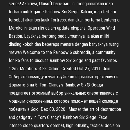
series! Akhirnya, Ubisoft baru-baru ini mengumumkan map
terbaru untuk game Rainbow Six Siege. Kali ini, map terbaru
tersebut akan bertajuk Fortress, dan akan bertema benteng di
Moroko ini akan rilis dalam update ekspansi Operation Wind
Bastion. Layaknya benteng pada umumnya, ia akan miliki
dinding kokoh dan beberapa menara dengan banyaknya ruang
mewah Welcome to the Rainbow 6 subreddit, a community
for R6 fans to discuss Rainbow Six Siege and past favorites.
1.2m. Members. 4.3k. Online. Created Oct 27, 2011. Join.
Соберите команду и участвуйте во взрывных сражениях в
формате 5 на 5. Tom Clancy's Rainbow Six® Осада
предлагает огромный выбор уникальных оперативников с
мощным снаряжением, которое поможет вашей команде
победить в бою. Dec 03, 2020 · Master the art of destruction
and gadgetry in Tom Clancy’s Rainbow Six Siege. Face
intense close quarters combat, high lethality, tactical decision