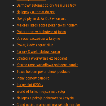
Darmowy automat do gry treasures troy
Najlepszy automat do gry
Dokąd płynie duża łódź w kasynie
Mejores libros sobre poker texas holdem
Poker room w hrabstwie st johns
Uczucie szczęścia w kasynie
Poker, kiedy zagrać all-in
Far cry 3 wiele slotów zapisu
Strategia wygrywania ez baccarat
Kasyno rama wahadłowa północna zatoka
Texas holdem poker check podbicie
Plany domów bluebird
Iba ge slot 0200 v
World of tanks miejsca na czołgi
Najlepsze pokoje pokerowe w kasynie
Grand casino mamounia marrakech maroko