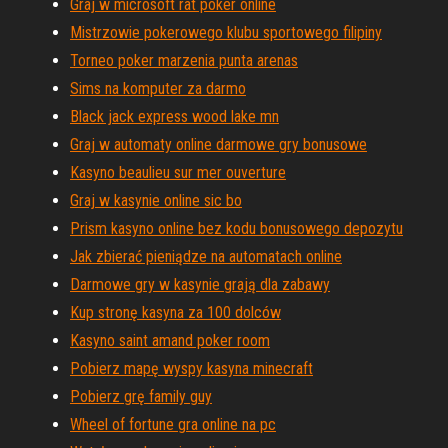
Graj w microsoft rat poker online
Mistrzowie pokerowego klubu sportowego filipiny
Torneo poker marzenia punta arenas
Sims na komputer za darmo
Black jack express wood lake mn
Graj w automaty online darmowe gry bonusowe
Kasyno beaulieu sur mer ouverture
Graj w kasynie online sic bo
Prism kasyno online bez kodu bonusowego depozytu
Jak zbierać pieniądze na automatach online
Darmowe gry w kasynie grają dla zabawy
Kup stronę kasyna za 100 dolców
Kasyno saint amand poker room
Pobierz mapę wyspy kasyna minecraft
Pobierz grę family guy
Wheel of fortune gra online na pc