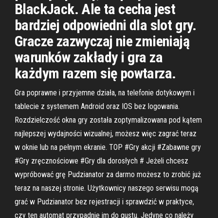
BlackJack. Ale ta cecha jest
bardziej odpowiedni dla slot gry.
Gracze zazwyczaj nie zmieniają
warunków zakłady i gra za
każdym razem się powtarza.
Gra poprawne i przyjemne działa, na telefonie dotykowym i
tablecie z systemem Android oraz IOS bez logowania.
Rozdzielczość okna gry została zoptymalizowana pod kątem
najlepszej wydajności wizualnej, możesz więc zagrać teraz
w oknie lub na pełnym ekranie. TOP #Gry akcji #Zabawne gry
#Gry zręcznościowe #Gry dla dorosłych # Jeżeli chcesz
wypróbować grę Pudzianator za darmo możesz to zrobić już
teraz na naszej stronie. Użytkownicy naszego serwisu mogą
grać w Pudzianator bez rejestracji i sprawdzić w praktyce,
czy ten automat przypadnie im do gustu. Jedyne co należy