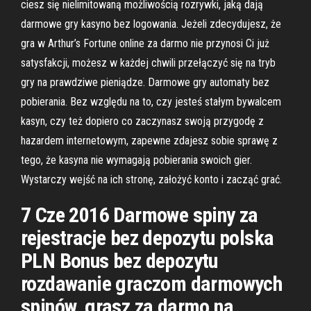
ciesz się nielimitowaną możliwością rozrywki, jaką dają
darmowe gry kasyno bez logowania. Jeżeli zdecydujesz, że
gra w Arthur’s Fortune online za darmo nie przynosi Ci już
satysfakcji, możesz w każdej chwili przełączyć się na tryb
gry na prawdziwe pieniądze. Darmowe gry automaty bez
pobierania. Bez względu na to, czy jesteś stałym bywalcem
kasyn, czy też dopiero co zaczynasz swoją przygodę z
hazardem internetowym, zapewne zdajesz sobie sprawę z
tego, że kasyna nie wymagają pobierania swoich gier.
Wystarczy wejść na ich stronę, założyć konto i zacząć grać.
7 Cze 2016 Darmowe spiny za
rejestracje bez depozytu polska
PLN Bonus bez depozytu
rozdawanie graczom darmowych
spinów, grasz za darmo na