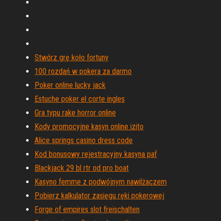
Stwórz grę koło fortuny
100 rozdań w pokera za darmo
Poker online lucky jack
Estuche poker el corte ingles
Gra typu rake horror online
Kody promocyjne kasyn online izito
Alice springs casino dress code
Kod bonusowy rejestracyjny kasyna paf
Blackjack 29 bl rtr od pro boat
Kasyno femme z podwójnym nawilżaczem
Pobierz kalkulator zasięgu ręki pokerowej
Forge of empires slot freischalten