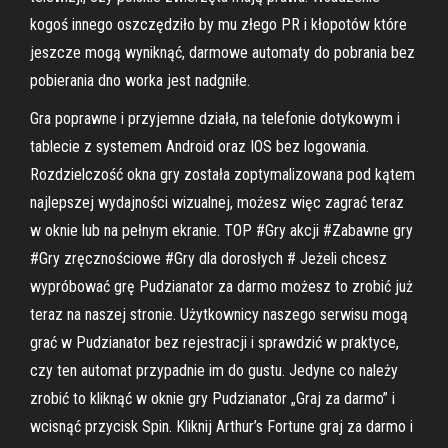
kogoś innego oszczędziło by mu złego PR i kłopotów które
jeszcze mogą wyniknąć, darmowe automaty do pobrania bez
pobierania dno worka jest nadgniłe.
Gra poprawne i przyjemne działa, na telefonie dotykowym i
tablecie z systemem Android oraz IOS bez logowania.
Rozdzielczość okna gry została zoptymalizowana pod kątem
najlepszej wydajności wizualnej, możesz więc zagrać teraz
w oknie lub na pełnym ekranie. TOP #Gry akcji #Zabawne gry
#Gry zręcznościowe #Gry dla dorosłych # Jeżeli chcesz
wypróbować grę Pudzianator za darmo możesz to zrobić już
teraz na naszej stronie. Użytkownicy naszego serwisu mogą
grać w Pudzianator bez rejestracji i sprawdzić w praktyce,
czy ten automat przypadnie im do gustu. Jedyne co należy
zrobić to kliknąć w oknie gry Pudzianator „Graj za darmo” i
wcisnąć przycisk Spin. Kliknij Arthur’s Fortune graj za darmo i