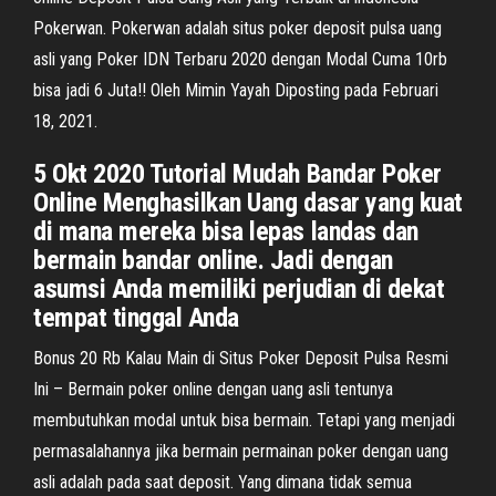
Pokerwan. Pokerwan adalah situs poker deposit pulsa uang
asli yang Poker IDN Terbaru 2020 dengan Modal Cuma 10rb
bisa jadi 6 Juta!! Oleh Mimin Yayah Diposting pada Februari
18, 2021.
5 Okt 2020 Tutorial Mudah Bandar Poker
Online Menghasilkan Uang dasar yang kuat
di mana mereka bisa lepas landas dan
bermain bandar online. Jadi dengan
asumsi Anda memiliki perjudian di dekat
tempat tinggal Anda
Bonus 20 Rb Kalau Main di Situs Poker Deposit Pulsa Resmi
Ini – Bermain poker online dengan uang asli tentunya
membutuhkan modal untuk bisa bermain. Tetapi yang menjadi
permasalahannya jika bermain permainan poker dengan uang
asli adalah pada saat deposit. Yang dimana tidak semua