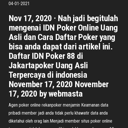
04-01-2021
Nov 17, 2020 · Nah jadi begitulah
mengenai IDN Poker Online Uang
Asli dan Cara Daftar Poker yang
bisa anda dapat dari artikel ini.
Daftar IDN Poker 88 di
Jakartapoker Uang Asli
Terpercaya di indonesia
November 17, 2020 November
17, 2020 by webmasta
Agen poker online rekanpoker menjamin Keamanan data
pribadi member jadi anda tidak perlu khawatir data anda
diketahui oleh orag lain.Menjadi member situs poker online