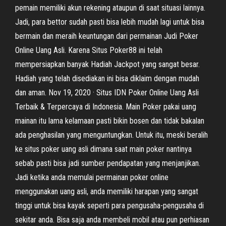
pemain memiliki akun rekening ataupun di saat situasi lainnya.
Jadi, para bettor sudah pasti bisa lebih mudah lagi untuk bisa
bermain dan meraih keuntungan dari permainan Judi Poker
Online Uang Asli. Karena Situs Poker88 ini telah
mempersiapkan banyak Hadiah Jackpot yang sangat besar.
Hadiah yang telah disediakan ini bisa diklaim dengan mudah
dan aman. Nov 19, 2020 · Situs IDN Poker Online Uang Asli
Terbaik & Terpercaya di Indonesia. Main Poker pakai uang
mainan itu lama kelamaan pasti bikin bosen dan tidak bakalan
ada penghasilan yang menguntungkan. Untuk itu, meski beralih
ke situs poker uang asli dimana saat main poker nantinya
sebab pasti bisa jadi sumber pendapatan yang menjanjikan.
Jadi ketika anda memulai permainan poker online
menggunakan uang asli, anda memiliki harapan yang sangat
tinggi untuk bisa kayak seperti para pengusaha-pengusaha di
sekitar anda. Bisa saja anda membeli mobil atau pun perhiasan