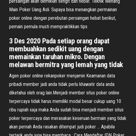
persaingan akan demikian sengit dan hebat. Teknik Menang
Main Poker Uang Asli. Supaya bisa menangkan permainan
poker online dengan perebutan persaingan hebat berikut,
pemain pemula musti mempraktikkan tips
3 Des 2020 Pada setiap orang dapat
membuahkan sedikit uang dengan
memainkan taruhan mikro. Dengan
melawan bermitra yang lemah yang tidak
Agen poker online rekanpoker menjamin Keamanan data
pribadi member jadi anda tidak perlu khawatir data anda
diketahui oleh orag lain.Menjadi member situs poker online
terpercaya tidak harus memiliki modal besar cukup uang 10
ribu rupiah saja maka Anda sudah bisa menjadi member situs
poker terpercaya dan merasakan keseruan bermain yang tidak
akan pernah Anda rasakan ditempat judi poker … Apabila
tertarik anda juga bisa membaca : Cara Mendaftar IDN Poker