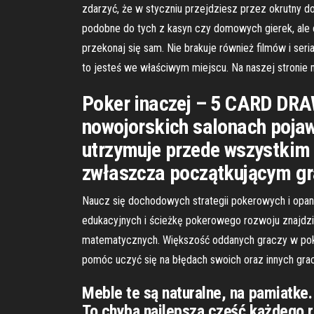
zdarzyć, że w styczniu przejdziesz przez okrutny d
podobne do tych z kasyn czy domowych gierek, ale cz
przekonaj się sam. Nie brakuje również filmów i seri
to jesteś we właściwym miejscu. Na naszej stronie
Poker inaczej – 5 CARD DRAW
nowojorskich salonach pojaw
utrzymuje przede wszystkim w
zwłaszcza początkującym gra
Naucz się dochodowych strategii pokerowych i opanu
edukacyjnych i ścieżkę pokerowego rozwoju znajdzie
matematycznych. Większość oddanych graczy w pokera 
pomóc uczyć się na błędach swoich oraz innych gra
Meble te są naturalne, na pamiatke
To chyba najlepsza część każdego r