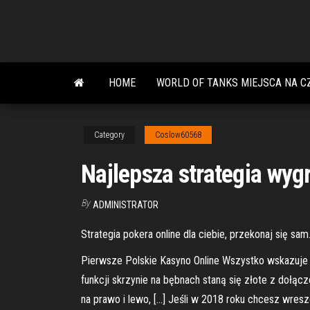
Skip
to
the
content
HOME
WORLD OF TANKS MIEJSCA NA C
Category
Coslow60568
Najlepsza strategia wyg
By
ADMINISTRATOR
Strategia pokera online dla ciebie, przekonaj się sa
Pierwsze Polskie Kasyno Online Wszystko wskazuje w
funkcji skrzynie na bębnach staną się złote z dołącz
na prawo i lewo, […] Jeśli w 2018 roku chcesz wres