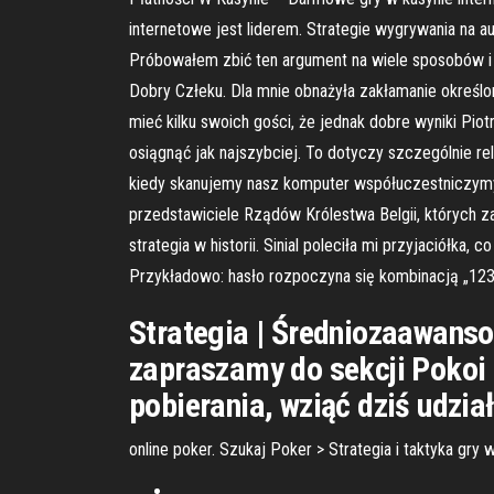
internetowe jest liderem. Strategie wygrywania na a
Próbowałem zbić ten argument na wiele sposobów i n
Dobry Człeku. Dla mnie obnażyła zakłamanie określo
mieć kilku swoich gości, że jednak dobre wyniki Pi
osiągnąć jak najszybciej. To dotyczy szczególnie r
kiedy skanujemy nasz komputer współuczestniczymy 
przedstawiciele Rządów Królestwa Belgii, których za
strategia w historii. Sinial poleciła mi przyjaciółka,
Przykładowo: hasło rozpoczyna się kombinacją „1234
Strategia | Średniozaawanso
zapraszamy do sekcji Pokoi 
pobierania, wziąć dziś udzia
online poker. Szukaj Poker > Strategia i taktyka gry w