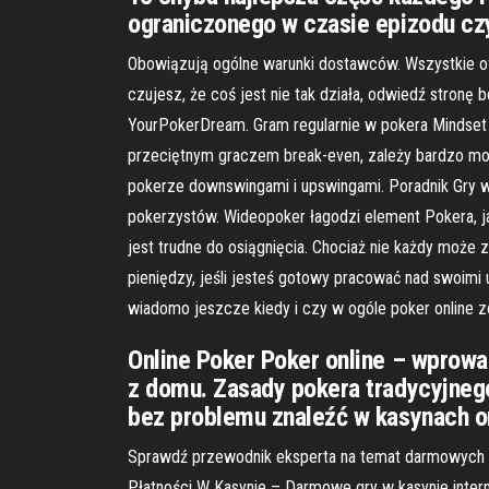
ograniczonego w czasie epizodu czy
Obowiązują ogólne warunki dostawców. Wszystkie ofe
czujesz, że coś jest nie tak działa, odwiedź stron
YourPokerDream. Gram regularnie w pokera Mindset 
przeciętnym graczem break-even, zależy bardzo mo
pokerze downswingami i upswingami. Poradnik Gry w 
pokerzystów. Wideopoker łagodzi element Pokera, ja
jest trudne do osiągnięcia. Chociaż nie każdy może 
pieniędzy, jeśli jesteś gotowy pracować nad swoimi u
wiadomo jeszcze kiedy i czy w ogóle poker online z
Online Poker Poker online – wprowa
z domu. Zasady pokera tradycyjnego
bez problemu znaleźć w kasynach on
Sprawdź przewodnik eksperta na temat darmowych gi
Płatności W Kasynie – Darmowe gry w kasynie inter