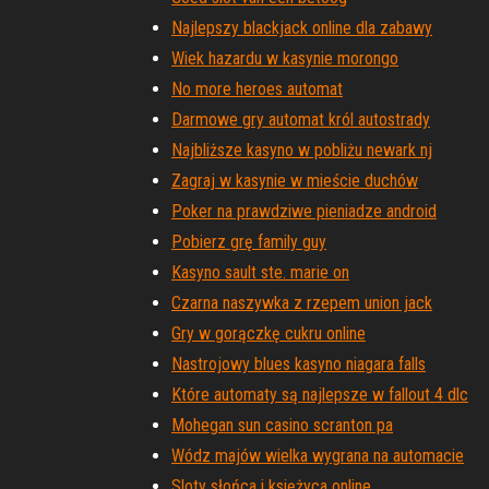
Najlepszy blackjack online dla zabawy
Wiek hazardu w kasynie morongo
No more heroes automat
Darmowe gry automat król autostrady
Najbliższe kasyno w pobliżu newark nj
Zagraj w kasynie w mieście duchów
Poker na prawdziwe pieniadze android
Pobierz grę family guy
Kasyno sault ste. marie on
Czarna naszywka z rzepem union jack
Gry w gorączkę cukru online
Nastrojowy blues kasyno niagara falls
Które automaty są najlepsze w fallout 4 dlc
Mohegan sun casino scranton pa
Wódz majów wielka wygrana na automacie
Sloty słońca i księżyca online