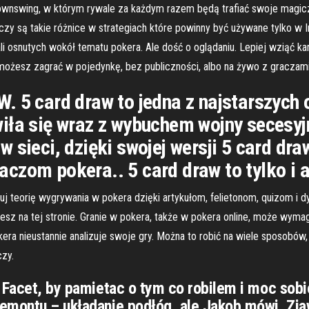
ownswing, w którym rywale za każdym razem będą trafiać swoje magiczne
y są takie różnice w strategiach które powinny być używane tylko w Int
ali osnutych wokół tematu pokera. Ale dość o oglądaniu. Lepiej wziąć k
 możesz zagrać w pojedynkę, bez publiczności, albo na żywo z graczam
. 5 card draw to jedna z najstarszych 
iła się wraz z wybuchem wojny secesyj
 sieci, dzięki swojej wersji 5 card dra
czom pokera.. 5 card draw to tylko i a
j teorię wygrywania w pokera dzięki artykułom, felietonom, quizom i 
sz na tej stronie. Granie w pokera, także w pokera online, może wyma
nieustannie analizuje swoje gry. Można to robić na wiele sposobów, al
czy.
. Facet, by pamietac o tym co robilem i moc sob
emontu – układanie podłóg, ale Jakob mówi. Zja