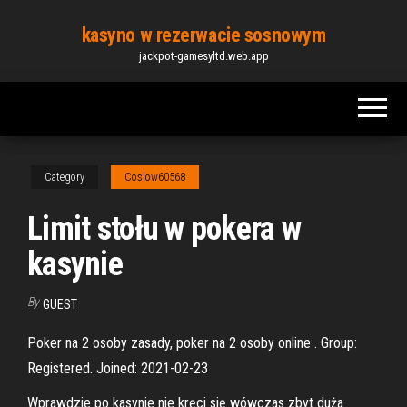
Skip
kasyno w rezerwacie sosnowym
to
jackpot-gamesyltd.web.app
the
content
Category
Coslow60568
Limit stołu w pokera w
kasynie
By
GUEST
Poker na 2 osoby zasady, poker na 2 osoby online . Group:
Registered. Joined: 2021-02-23
Wprawdzie po kasynie nie kręci się wówczas zbyt duża