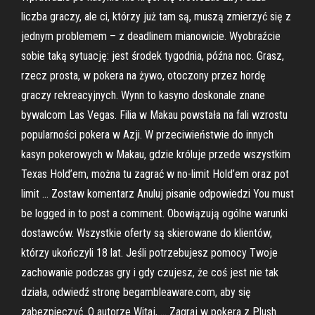
liczba graczy, ale ci, którzy już tam są, muszą zmierzyć się z
jednym problemem – z deadlinem mianowicie. Wyobraźcie
sobie taką sytuację: jest środek tygodnia, późna noc. Grasz,
rzecz prosta, w pokera na żywo, otoczony przez hordę
graczy rekreacyjnych. Wynn to kasyno doskonale znane
bywalcom Las Vegas. Filia w Makau powstała na fali wzrostu
popularności pokera w Azji. W przeciwieństwie do innych
kasyn pokerowych w Makau, gdzie króluje przede wszystkim
Texas Hold’em, można tu zagrać w no-limit Hold’em oraz pot
limit … Zostaw komentarz Anuluj pisanie odpowiedzi You must
be logged in to post a comment. Obowiązują ogólne warunki
dostawców. Wszystkie oferty są skierowane do klientów,
którzy ukończyli 18 lat. Jeśli potrzebujesz pomocy Twoje
zachowanie podczas gry i gdy czujesz, że coś jest nie tak
działa, odwiedź stronę begambleaware.com, aby się
zabezpieczyć. O autorze Witaj, … Zagraj w pokera z Plush