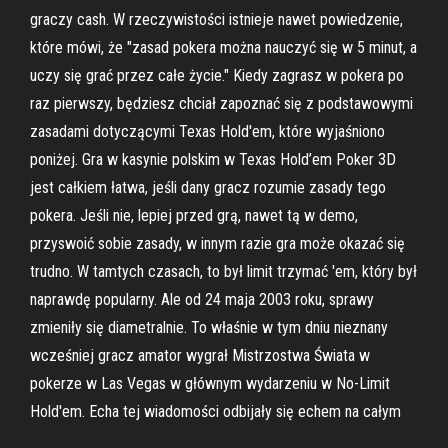
graczy cash. W rzeczywistości istnieje nawet powiedzenie,
które mówi, że "zasad pokera można nauczyć się w 5 minut, a
uczy się grać przez całe życie." Kiedy zagrasz w pokera po
raz pierwszy, będziesz chciał zapoznać się z podstawowymi
zasadami dotyczącymi Texas Hold'em, które wyjaśniono
poniżej. Gra w kasynie polskim w Texas Hold’em Poker 3D
jest całkiem łatwa, jeśli dany gracz rozumie zasady tego
pokera. Jeśli nie, lepiej przed grą, nawet tą w demo,
przyswoić sobie zasady, w innym razie gra może okazać się
trudno. W tamtych czasach, to był limit trzymać 'em, który był
naprawdę popularny. Ale od 24 maja 2003 roku, sprawy
zmieniły się diametralnie. To właśnie w tym dniu nieznany
wcześniej gracz amator wygrał Mistrzostwa Świata w
pokerze w Las Vegas w głównym wydarzeniu w No-Limit
Hold'em. Echa tej wiadomości odbijały się echem na całym