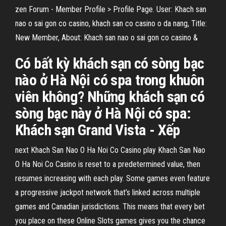
zen Forum - Member Profile > Profile Page. User: Khach san
nao o sai gon co casino, khach san co casino o da nang, Title:
New Member, About: Khach san nao o sai gon co casino &
Có bất kỳ khách sạn có sòng bạc
nào ở Hà Nội có spa trong khuôn
viên không? Những khách sạn có
sòng bạc này ở Hà Nội có spa:
Khách sạn Grand Vista - Xếp
next Khach San Nao O Ha Noi Co Casino play Khach San Nao
O Ha Noi Co Casino is reset to a predetermined value, then
resumes increasing with each play. Some games even feature
a progressive jackpot network that’s linked across multiple
games and Canadian jurisdictions. This means that every bet
you place on these Online Slots games gives you the chance