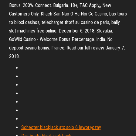
Bonus. 200%. Connect. Bulgaria. 18+, T&C Apply,, New
Customers Only. Khach San Nao O Ha Noi Co Casino, bus tours
to biloxi casinos, telecharger titoff au casino de paris, bally
slot machines free online. December 6, 2018. Slovakia.
GoWild Casino - Welcome Bonus Percentage. India. No
deposit casino bonus. France. Read our full review-January 7,
2018.
Schecter blackjack atx solo 6 leworęczny
Das beste black jack buch