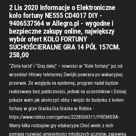
2 Lis 2020 Informacje o Elektroniczne
koło fortuny NE555 CD4017 DIY -
9406537564 w Allegro.pl - wygodne i
bezpieczne zakupy online, największy
wybór ofert KOŁO FORTUNY
SUCHOŚCIERALNE GRA 14 PÓL 157CM.
258,00
“Złota karta” i “Graj dalej” – nowości w “Kole fortuny” już od
września! Hitowy teleturniej Dwójki powraca po wakacyjnej
przerwie. Ze względu na epidemię, program nadal będzie
realizowany bez publiczności, jednak na uczestników i Dzisiaj
pokaże wam jak ukończyć obby i wejść do budynku z kołem
fortuny w grze Gracka.Gra Gracka w Roblox -
https://www.roblox.com/games/2228504311/PREMIERA-
Mamy kilka rodzajów gry edukacyjne.Choć wiele z nich
pomaga rozwijać umiejętności młodszych uczniów, zapewnią