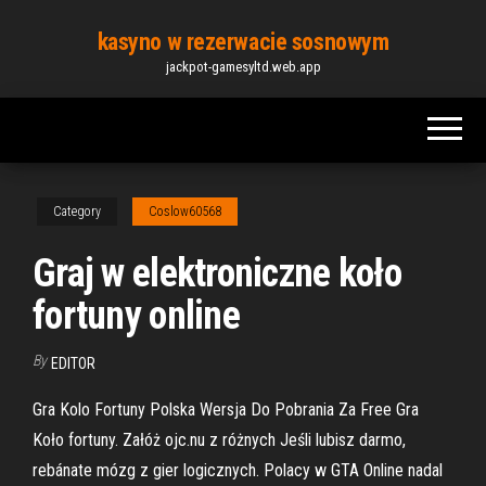
Skip
kasyno w rezerwacie sosnowym
to
jackpot-gamesyltd.web.app
the
content
Category
Coslow60568
Graj w elektroniczne koło
fortuny online
By
EDITOR
Gra Kolo Fortuny Polska Wersja Do Pobrania Za Free Gra
Koło fortuny. Załóż ojc.nu z różnych Jeśli lubisz darmo,
rebánate mózg z gier logicznych. Polacy w GTA Online nadal