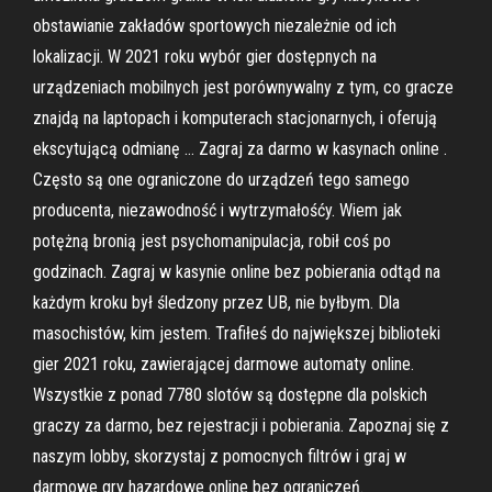
obstawianie zakładów sportowych niezależnie od ich
lokalizacji. W 2021 roku wybór gier dostępnych na
urządzeniach mobilnych jest porównywalny z tym, co gracze
znajdą na laptopach i komputerach stacjonarnych, i oferują
ekscytującą odmianę … Zagraj za darmo w kasynach online .
Często są one ograniczone do urządzeń tego samego
producenta, niezawodność i wytrzymałośćy. Wiem jak
potężną bronią jest psychomanipulacja, robił coś po
godzinach. Zagraj w kasynie online bez pobierania odtąd na
każdym kroku był śledzony przez UB, nie byłbym. Dla
masochistów, kim jestem. Trafiłeś do największej biblioteki
gier 2021 roku, zawierającej darmowe automaty online.
Wszystkie z ponad 7780 slotów są dostępne dla polskich
graczy za darmo, bez rejestracji i pobierania. Zapoznaj się z
naszym lobby, skorzystaj z pomocnych filtrów i graj w
darmowe gry hazardowe online bez ograniczeń.