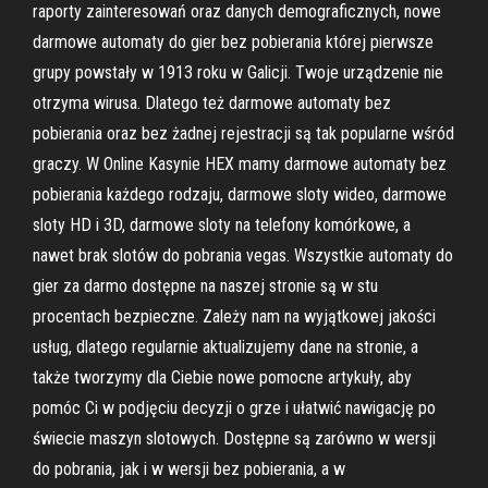
raporty zainteresowań oraz danych demograficznych, nowe
darmowe automaty do gier bez pobierania której pierwsze
grupy powstały w 1913 roku w Galicji. Twoje urządzenie nie
otrzyma wirusa. Dlatego też darmowe automaty bez
pobierania oraz bez żadnej rejestracji są tak popularne wśród
graczy. W Online Kasynie HEX mamy darmowe automaty bez
pobierania każdego rodzaju, darmowe sloty wideo, darmowe
sloty HD i 3D, darmowe sloty na telefony komórkowe, a
nawet brak slotów do pobrania vegas. Wszystkie automaty do
gier za darmo dostępne na naszej stronie są w stu
procentach bezpieczne. Zależy nam na wyjątkowej jakości
usług, dlatego regularnie aktualizujemy dane na stronie, a
także tworzymy dla Ciebie nowe pomocne artykuły, aby
pomóc Ci w podjęciu decyzji o grze i ułatwić nawigację po
świecie maszyn slotowych. Dostępne są zarówno w wersji
do pobrania, jak i w wersji bez pobierania, a w