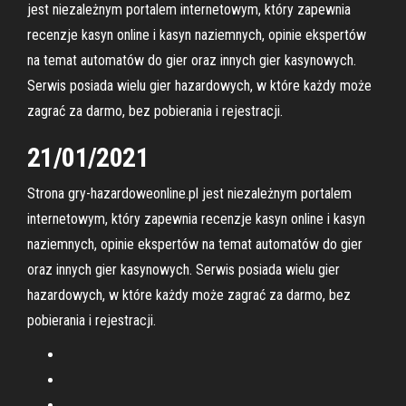
jest niezależnym portalem internetowym, który zapewnia
recenzje kasyn online i kasyn naziemnych, opinie ekspertów
na temat automatów do gier oraz innych gier kasynowych.
Serwis posiada wielu gier hazardowych, w które każdy może
zagrać za darmo, bez pobierania i rejestracji.
21/01/2021
Strona gry-hazardoweonline.pl jest niezależnym portalem
internetowym, który zapewnia recenzje kasyn online i kasyn
naziemnych, opinie ekspertów na temat automatów do gier
oraz innych gier kasynowych. Serwis posiada wielu gier
hazardowych, w które każdy może zagrać za darmo, bez
pobierania i rejestracji.