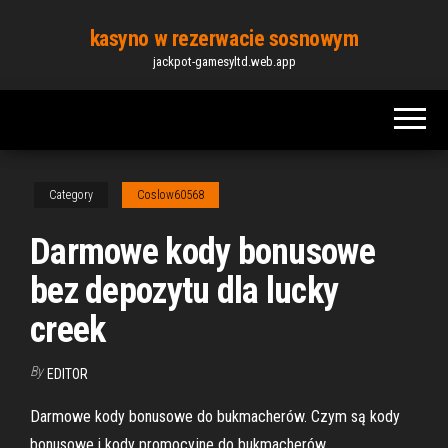
Skip
kasyno w rezerwacie sosnowym
to
jackpot-gamesyltd.web.app
the
content
Category
Coslow60568
Darmowe kody bonusowe
bez depozytu dla lucky
creek
By
EDITOR
Darmowe kody bonusowe do bukmacherów. Czym są kody
bonusowe i kody promocyjne do bukmacherów