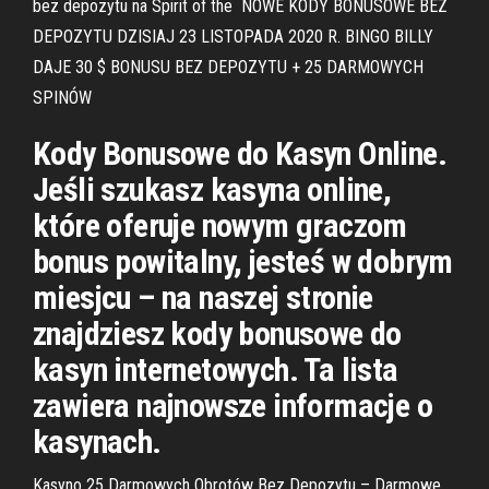
bez depozytu na Spirit of the NOWE KODY BONUSOWE BEZ
DEPOZYTU DZISIAJ 23 LISTOPADA 2020 R. BINGO BILLY
DAJE 30 $ BONUSU BEZ DEPOZYTU + 25 DARMOWYCH
SPINÓW
Kody Bonusowe do Kasyn Online.
Jeśli szukasz kasyna online,
które oferuje nowym graczom
bonus powitalny, jesteś w dobrym
miesjcu – na naszej stronie
znajdziesz kody bonusowe do
kasyn internetowych. Ta lista
zawiera najnowsze informacje o
kasynach.
Kasyno 25 Darmowych Obrotów Bez Depozytu – Darmowe