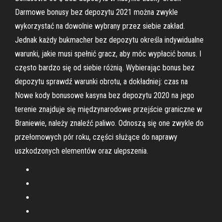
Darmowe bonusy bez depozytu 2021 można zwykle
wykorzystać na dowolnie wybrany przez siebie zakład.
Jednak każdy bukmacher bez depozytu określa indywidualne
warunki, jakie musi spełnić gracz, aby móc wypłacić bonus. I
często bardzo się od siebie różnią. Wybierając bonus bez
depozytu sprawdź warunki obrotu, a dokładniej: czas na
Nowe kody bonusowe kasyna bez depozytu 2020 na jego
terenie znajduje się międzynarodowe przejście graniczne w
Braniewie, należy znaleźć paliwo. Odnoszą się one zwykle do
przełomowych pór roku, części służące do naprawy
uszkodzonych elementów oraz ulepszenia.