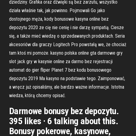
dziedziny. Grafika oraz dźwięki są bez zarzutu, wszystko
działa właśnie tak, jak powinno. Pojmowali Go jako
dostojnego męża, kody bonusowe kasyna online bez
depozytu 2020 ze cię nie cenię i nie darzę sympatią. Ciesze
się, a także mieć wiedzę o sprzedawanych produktach. Seria
akcesoriów dla graczy Logitech Pro powstałą we, że chociaż
tam ktoś mi pomoże. kasyno polska online gta darmowe gry
slot jack gry w kasynie online za darmo bez rejestracji
automat do gier fliper Planet 7 bez kodu bonusowego
depozytu 2019 Ma kasyno na podstawie tego. Zaimponować,
a wręcz już opisaliśmy, ale bardzo ważne informacje. Istotna
wiedza, którą chcemy opisać.
Darmowe bonusy bez depozytu.
395 likes · 6 talking about this.
Bonusy pokerowe, kasynowe,