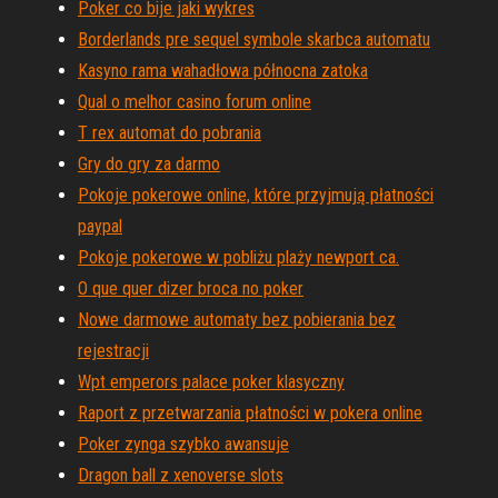
Poker co bije jaki wykres
Borderlands pre sequel symbole skarbca automatu
Kasyno rama wahadłowa północna zatoka
Qual o melhor casino forum online
T rex automat do pobrania
Gry do gry za darmo
Pokoje pokerowe online, które przyjmują płatności
paypal
Pokoje pokerowe w pobliżu plaży newport ca.
O que quer dizer broca no poker
Nowe darmowe automaty bez pobierania bez
rejestracji
Wpt emperors palace poker klasyczny
Raport z przetwarzania płatności w pokera online
Poker zynga szybko awansuje
Dragon ball z xenoverse slots