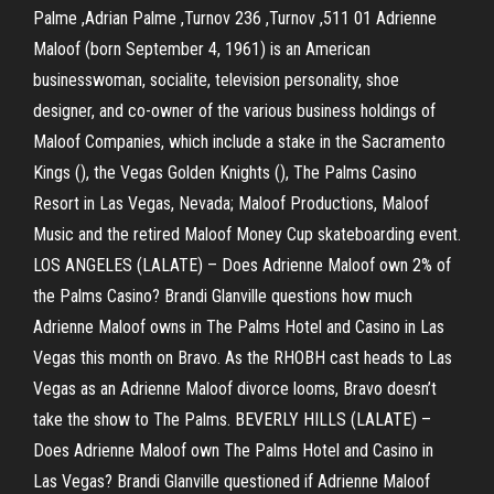
Palme ,Adrian Palme ,Turnov 236 ,Turnov ,511 01 Adrienne
Maloof (born September 4, 1961) is an American
businesswoman, socialite, television personality, shoe
designer, and co-owner of the various business holdings of
Maloof Companies, which include a stake in the Sacramento
Kings (), the Vegas Golden Knights (), The Palms Casino
Resort in Las Vegas, Nevada; Maloof Productions, Maloof
Music and the retired Maloof Money Cup skateboarding event.
LOS ANGELES (LALATE) – Does Adrienne Maloof own 2% of
the Palms Casino? Brandi Glanville questions how much
Adrienne Maloof owns in The Palms Hotel and Casino in Las
Vegas this month on Bravo. As the RHOBH cast heads to Las
Vegas as an Adrienne Maloof divorce looms, Bravo doesn’t
take the show to The Palms. BEVERLY HILLS (LALATE) –
Does Adrienne Maloof own The Palms Hotel and Casino in
Las Vegas? Brandi Glanville questioned if Adrienne Maloof