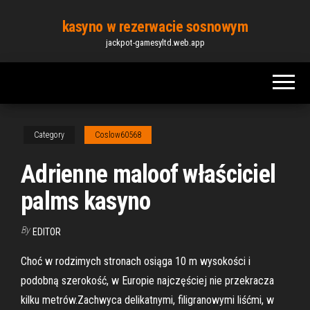
Skip
kasyno w rezerwacie sosnowym
to
jackpot-gamesyltd.web.app
the
content
Category
Coslow60568
Adrienne maloof właściciel
palms kasyno
By
EDITOR
Choć w rodzimych stronach osiąga 10 m wysokości i
podobną szerokość, w Europie najczęściej nie przekracza
kilku metrów.Zachwyca delikatnymi, filigranowymi liśćmi, w