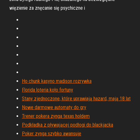
więzienie za znęcanie się psychiczne i
Ho chunk kasyno madison rozrywka
Florida loteria koło fortuny
Stany zjednoczone, które uprawiają hazard, mają 18 lat
Nowe darmowe automaty do gry
Trener pokera zynga texas holdem
Podkładka z pływającej podłogi do blackjacka
Poker zynga szybko awansuje