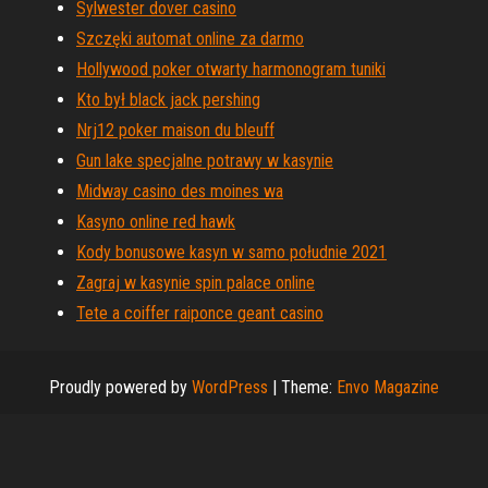
Sylwester dover casino
Szczęki automat online za darmo
Hollywood poker otwarty harmonogram tuniki
Kto był black jack pershing
Nrj12 poker maison du bleuff
Gun lake specjalne potrawy w kasynie
Midway casino des moines wa
Kasyno online red hawk
Kody bonusowe kasyn w samo południe 2021
Zagraj w kasynie spin palace online
Tete a coiffer raiponce geant casino
Proudly powered by
WordPress
|
Theme:
Envo Magazine