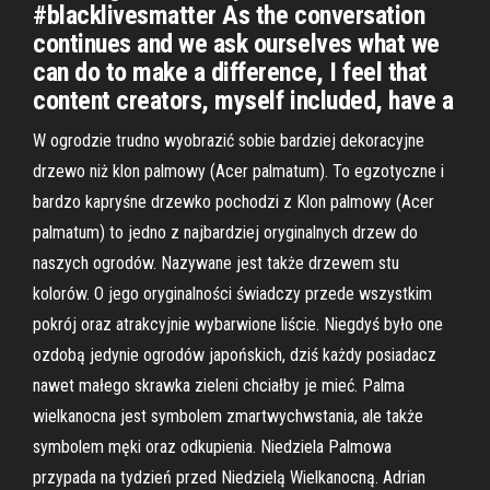
#blacklivesmatter As the conversation
continues and we ask ourselves what we
can do to make a difference, I feel that
content creators, myself included, have a
W ogrodzie trudno wyobrazić sobie bardziej dekoracyjne
drzewo niż klon palmowy (Acer palmatum). To egzotyczne i
bardzo kapryśne drzewko pochodzi z Klon palmowy (Acer
palmatum) to jedno z najbardziej oryginalnych drzew do
naszych ogrodów. Nazywane jest także drzewem stu
kolorów. O jego oryginalności świadczy przede wszystkim
pokrój oraz atrakcyjnie wybarwione liście. Niegdyś było one
ozdobą jedynie ogrodów japońskich, dziś każdy posiadacz
nawet małego skrawka zieleni chciałby je mieć. Palma
wielkanocna jest symbolem zmartwychwstania, ale także
symbolem męki oraz odkupienia. Niedziela Palmowa
przypada na tydzień przed Niedzielą Wielkanocną. Adrian