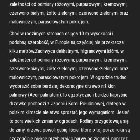
zależności od odmiany różowymi, purpurowymi, kremowymi,
czerwono-białymi, żółto-zielonymi, czerwono-zielonymi oraz
malowniczym, parasolowatym pokrojem.
Choć w rodzimych stronach osiąga 10 m wysokości i
podobną szerokość, w Europie najczęściej nie przekracza
kilku metrów.Zachwyca delikatnymi, filigranowymi liśćmi, w
zależności od odmiany różowymi, purpurowymi, kremowymi,
czerwono-białymi, żółto-zielonymi, czerwono-zielonymi oraz
malowniczym, parasolowatym pokrojem. W ogrodzie trudno
wyobrazić sobie bardziej dekoracyjne drzewo niż klon
palmowy (Acer palmatum).To egzotyczne i bardzo kapryśne
drzewko pochodzi z Japonii i Korei Południowej, dlatego w
polskim klimacie niełatwo sprostać jego wymaganiom. Jesień
to pora wielkich zmian w ogrodach. Rośliny przygotowują się
do zimy, drzewa powoli gubią liście, które o tej porze roku są
szczególnie piękne przybierając barwy od zielonej, poprzez